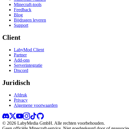
Minecraft-tools
Feedback
Blog
Bijdragen leveren
Support
Client
LabyMod Client
Partner
Add-ons
Serverintegratie
Discord
Juridisch
Afdruk
Privacy
Algemene voorwaarden
©
2026
LabyMedia GmbH.
Alle rechten voorbehouden.
Geen officiële Minecraft-service. Niet goedgekeurd door of geassoci