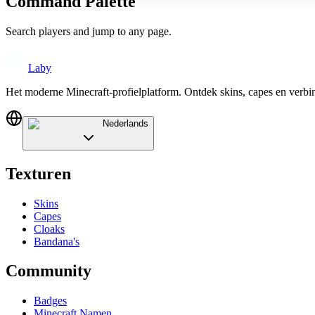
Command Palette
Search players and jump to any page.
Laby
Het moderne Minecraft-profielplatform. Ontdek skins, capes en verb
Nederlands
Texturen
Skins
Capes
Cloaks
Bandana's
Community
Badges
Minecraft Namen