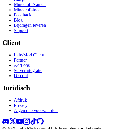
Minecraft Namen
Minecraft-tools
Feedback
Blog
Bijdragen leveren
Support
Client
LabyMod Client
Partner
Add-ons
Serverintegratie
Discord
Juridisch
Afdruk
Privacy
Algemene voorwaarden
©
2026
LabyMedia GmbH.
Alle rechten voorbehouden.