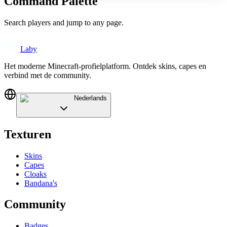
Command Palette
Search players and jump to any page.
Laby
Het moderne Minecraft-profielplatform. Ontdek skins, capes en
verbind met de community.
Nederlands
Texturen
Skins
Capes
Cloaks
Bandana's
Community
Badges