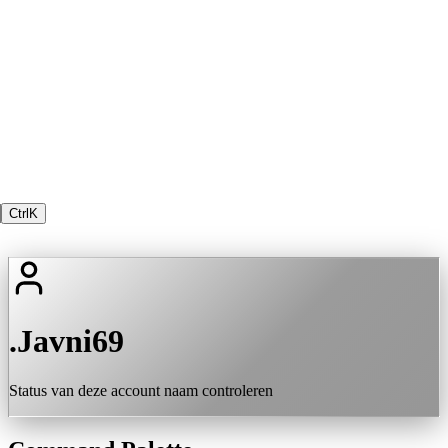
Ctrl
K
.Javni69
Status van deze account naam controleren