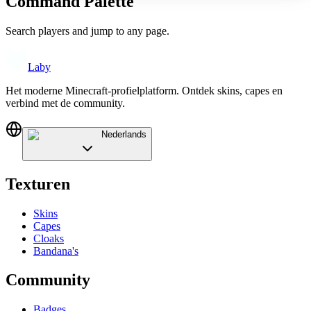
Command Palette
Search players and jump to any page.
Laby
Het moderne Minecraft-profielplatform. Ontdek skins, capes en
verbind met de community.
Nederlands
Texturen
Skins
Capes
Cloaks
Bandana's
Community
Badges