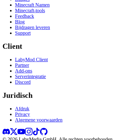
Minecraft Namen
Minecraft-tools
Feedback
Blog
Bijdragen leveren
Support
Client
LabyMod Client
Partner
Add-ons
Serverintegratie
Discord
Juridisch
Afdruk
Privacy
Algemene voorwaarden
©
2026
LabyMedia GmbH.
Alle rechten voorbehouden.