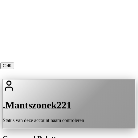
Ctrl
K
.Mantszonek221
Status van deze account naam controleren