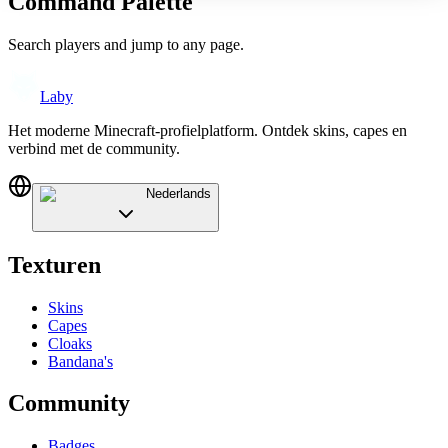
Command Palette
Search players and jump to any page.
Laby
Het moderne Minecraft-profielplatform. Ontdek skins, capes en
verbind met de community.
Nederlands
Texturen
Skins
Capes
Cloaks
Bandana's
Community
Badges