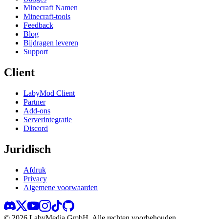
Minecraft Namen
Minecraft-tools
Feedback
Blog
Bijdragen leveren
Support
Client
LabyMod Client
Partner
Add-ons
Serverintegratie
Discord
Juridisch
Afdruk
Privacy
Algemene voorwaarden
©
2026
LabyMedia GmbH.
Alle rechten voorbehouden.