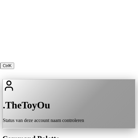
Ctrl
K
.TheToyOu
Status van deze account naam controleren