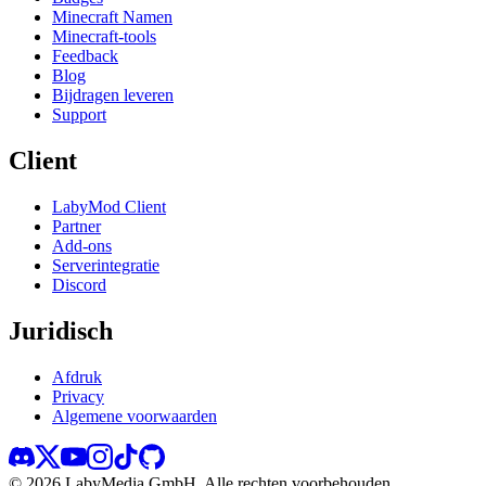
Minecraft Namen
Minecraft-tools
Feedback
Blog
Bijdragen leveren
Support
Client
LabyMod Client
Partner
Add-ons
Serverintegratie
Discord
Juridisch
Afdruk
Privacy
Algemene voorwaarden
©
2026
LabyMedia GmbH.
Alle rechten voorbehouden.