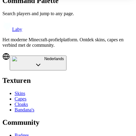
Command Palette
Search players and jump to any page.
Laby
Het moderne Minecraft-profielplatform. Ontdek skins, capes en
verbind met de community.
Nederlands
Texturen
Skins
Capes
Cloaks
Bandana's
Community
Badges