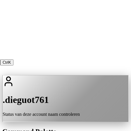
Ctrl
K
.dieguot761
Status van deze account naam controleren