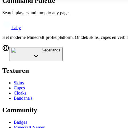
Command Palette
Search players and jump to any page.
Laby
Het moderne Minecraft-profielplatform. Ontdek skins, capes en verb
Nederlands
Texturen
Skins
Capes
Cloaks
Bandana's
Community
Badges
Minecraft Namen