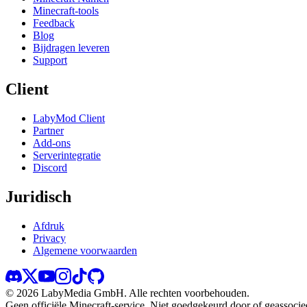
Minecraft-tools
Feedback
Blog
Bijdragen leveren
Support
Client
LabyMod Client
Partner
Add-ons
Serverintegratie
Discord
Juridisch
Afdruk
Privacy
Algemene voorwaarden
©
2026
LabyMedia GmbH.
Alle rechten voorbehouden.
Geen officiële Minecraft-service. Niet goedgekeurd door of geassoci