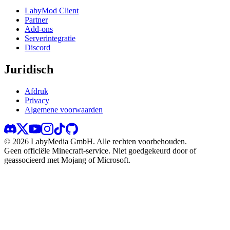
LabyMod Client
Partner
Add-ons
Serverintegratie
Discord
Juridisch
Afdruk
Privacy
Algemene voorwaarden
©
2026
LabyMedia GmbH.
Alle rechten voorbehouden.
Geen officiële Minecraft-service. Niet goedgekeurd door of
geassocieerd met Mojang of Microsoft.