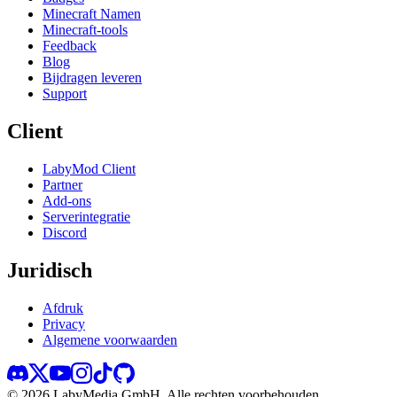
Minecraft Namen
Minecraft-tools
Feedback
Blog
Bijdragen leveren
Support
Client
LabyMod Client
Partner
Add-ons
Serverintegratie
Discord
Juridisch
Afdruk
Privacy
Algemene voorwaarden
©
2026
LabyMedia GmbH.
Alle rechten voorbehouden.