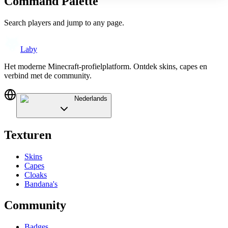
Command Palette
Search players and jump to any page.
Laby
Het moderne Minecraft-profielplatform. Ontdek skins, capes en
verbind met de community.
Nederlands
Texturen
Skins
Capes
Cloaks
Bandana's
Community
Badges