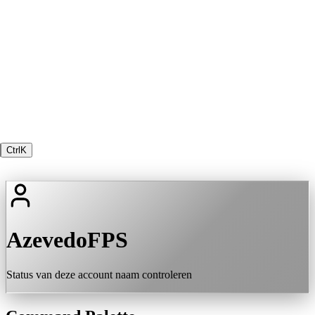
Ctrl
K
AzevedoFPS
Status van deze account naam controleren