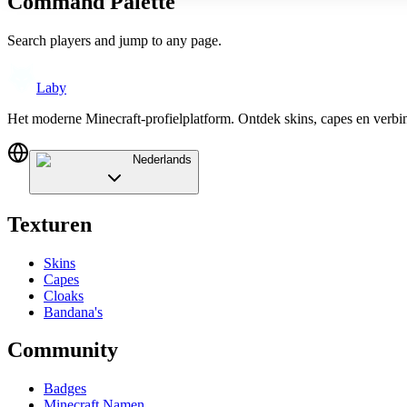
Command Palette
Search players and jump to any page.
Laby
Het moderne Minecraft-profielplatform. Ontdek skins, capes en verb
Nederlands
Texturen
Skins
Capes
Cloaks
Bandana's
Community
Badges
Minecraft Namen