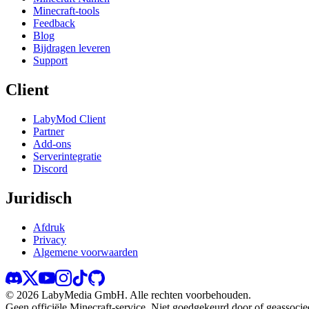
Minecraft-tools
Feedback
Blog
Bijdragen leveren
Support
Client
LabyMod Client
Partner
Add-ons
Serverintegratie
Discord
Juridisch
Afdruk
Privacy
Algemene voorwaarden
©
2026
LabyMedia GmbH.
Alle rechten voorbehouden.
Geen officiële Minecraft-service. Niet goedgekeurd door of geassoci