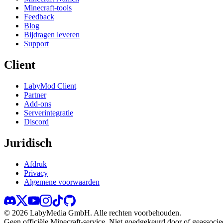
Minecraft-tools
Feedback
Blog
Bijdragen leveren
Support
Client
LabyMod Client
Partner
Add-ons
Serverintegratie
Discord
Juridisch
Afdruk
Privacy
Algemene voorwaarden
©
2026
LabyMedia GmbH.
Alle rechten voorbehouden.
Geen officiële Minecraft-service. Niet goedgekeurd door of geassoci