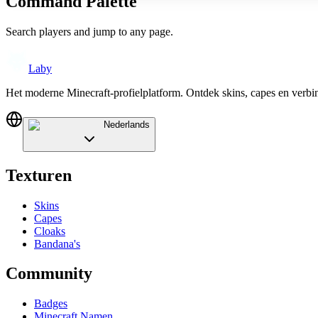
Command Palette
Search players and jump to any page.
Laby
Het moderne Minecraft-profielplatform. Ontdek skins, capes en verb
Nederlands
Texturen
Skins
Capes
Cloaks
Bandana's
Community
Badges
Minecraft Namen