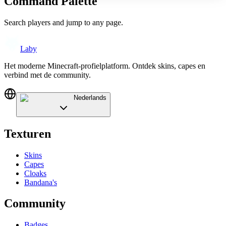
Command Palette
Search players and jump to any page.
Laby
Het moderne Minecraft-profielplatform. Ontdek skins, capes en
verbind met de community.
Nederlands
Texturen
Skins
Capes
Cloaks
Bandana's
Community
Badges