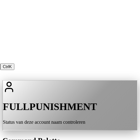
Ctrl
K
FULLPUNISHMENT
Status van deze account naam controleren