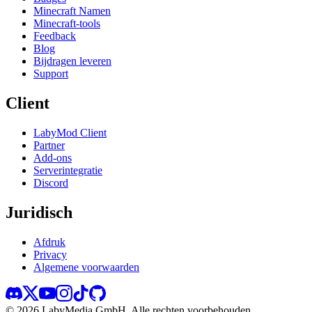
Minecraft Namen
Minecraft-tools
Feedback
Blog
Bijdragen leveren
Support
Client
LabyMod Client
Partner
Add-ons
Serverintegratie
Discord
Juridisch
Afdruk
Privacy
Algemene voorwaarden
©
2026
LabyMedia GmbH.
Alle rechten voorbehouden.