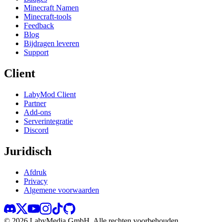
Minecraft Namen
Minecraft-tools
Feedback
Blog
Bijdragen leveren
Support
Client
LabyMod Client
Partner
Add-ons
Serverintegratie
Discord
Juridisch
Afdruk
Privacy
Algemene voorwaarden
©
2026
LabyMedia GmbH.
Alle rechten voorbehouden.