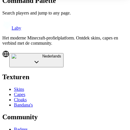
Command Palette
Search players and jump to any page.
Laby
Het moderne Minecraft-profielplatform. Ontdek skins, capes en
verbind met de community.
Nederlands
Texturen
Skins
Capes
Cloaks
Bandana's
Community
Badges