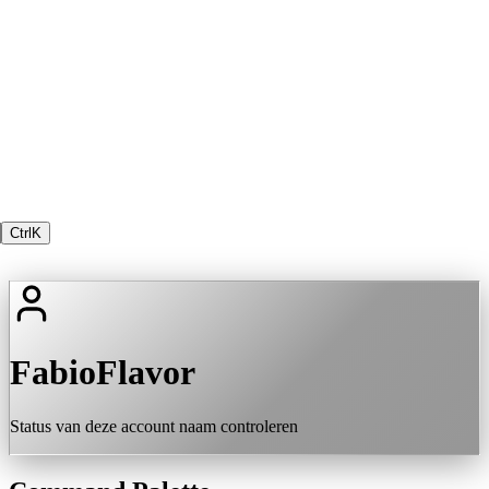
Ctrl
K
FabioFlavor
Status van deze account naam controleren