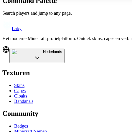
Command Palette
Search players and jump to any page.
Laby
Het moderne Minecraft-profielplatform. Ontdek skins, capes en verb
Nederlands
Texturen
Skins
Capes
Cloaks
Bandana's
Community
Badges
Minecraft Namen