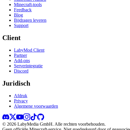
Minecraft-tools
Feedback
Blog
Bijdragen leveren
Support
Client
LabyMod Client
Partner
Add-ons
Serverintegratie
Discord
Juridisch
Afdruk
Privacy
Algemene voorwaarden
©
2026
LabyMedia GmbH.
Alle rechten voorbehouden.
Geen officiële Minecraft-service. Niet goedgekeurd door of geassoci