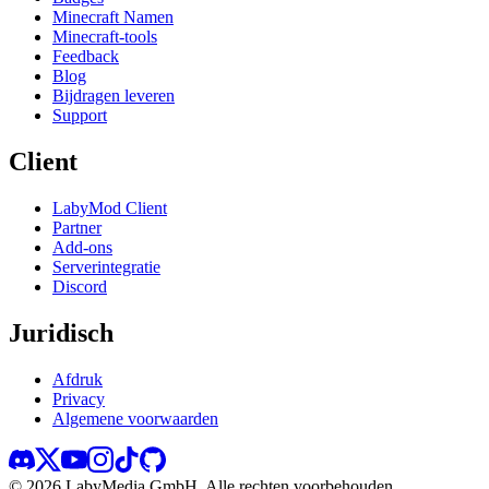
Minecraft Namen
Minecraft-tools
Feedback
Blog
Bijdragen leveren
Support
Client
LabyMod Client
Partner
Add-ons
Serverintegratie
Discord
Juridisch
Afdruk
Privacy
Algemene voorwaarden
©
2026
LabyMedia GmbH.
Alle rechten voorbehouden.