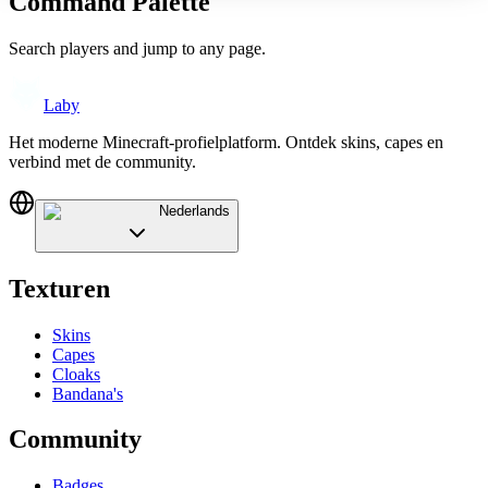
Command Palette
Search players and jump to any page.
Laby
Het moderne Minecraft-profielplatform. Ontdek skins, capes en
verbind met de community.
Nederlands
Texturen
Skins
Capes
Cloaks
Bandana's
Community
Badges