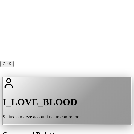
Ctrl
K
I_LOVE_BLOOD
Status van deze account naam controleren