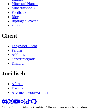
Minecraft Namen
Minecraft-tools
Feedback
Blog
Bijdragen leveren
Support
Client
LabyMod Client
Partner
Add-ons
Serverintegratie
Discord
Juridisch
Afdruk
Privacy
Algemene voorwaarden
©
2026
LabyMedia GmbH.
Alle rechten voorbehouden.