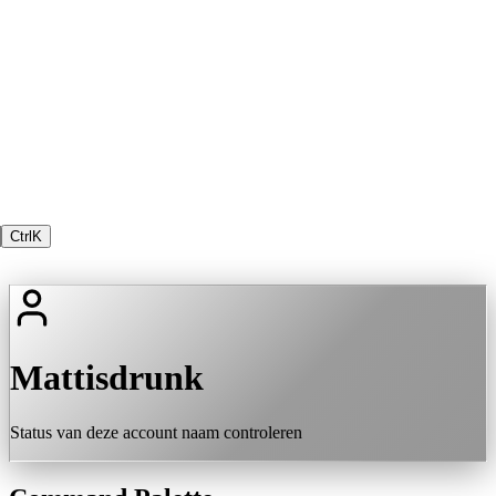
Ctrl
K
Mattisdrunk
Status van deze account naam controleren