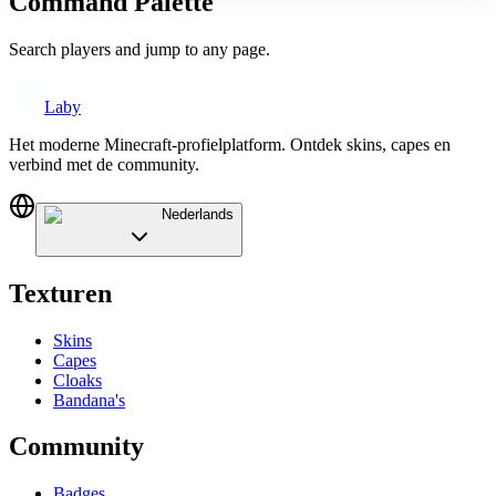
Command Palette
Search players and jump to any page.
Laby
Het moderne Minecraft-profielplatform. Ontdek skins, capes en
verbind met de community.
Nederlands
Texturen
Skins
Capes
Cloaks
Bandana's
Community
Badges