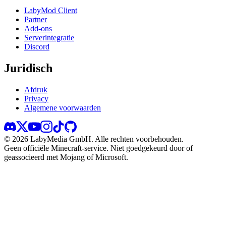
LabyMod Client
Partner
Add-ons
Serverintegratie
Discord
Juridisch
Afdruk
Privacy
Algemene voorwaarden
©
2026
LabyMedia GmbH.
Alle rechten voorbehouden.
Geen officiële Minecraft-service. Niet goedgekeurd door of
geassocieerd met Mojang of Microsoft.