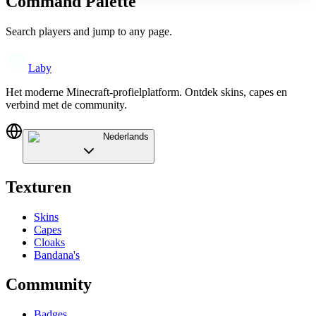
Command Palette
Search players and jump to any page.
Laby
Het moderne Minecraft-profielplatform. Ontdek skins, capes en
verbind met de community.
Nederlands
Texturen
Skins
Capes
Cloaks
Bandana's
Community
Badges