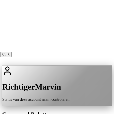
Ctrl
K
RichtigerMarvin
Status van deze account naam controleren