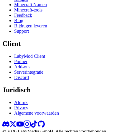
Minecraft Namen
Minecraft-tools
Feedback
Blog
Bijdragen leveren
Support
Client
LabyMod Client
Partner
Add-ons
Serverintegratie
Discord
Juridisch
Afdruk
Privacy
Algemene voorwaarden
©
2026
LabyMedia GmbH.
Alle rechten voorbehouden.