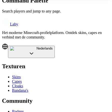
Command Palette
Search players and jump to any page.
Laby
Het moderne Minecraft-profielplatform. Ontdek skins, capes en
verbind met de community.
Nederlands
Texturen
Skins
Capes
Cloaks
Bandana's
Community
Badges