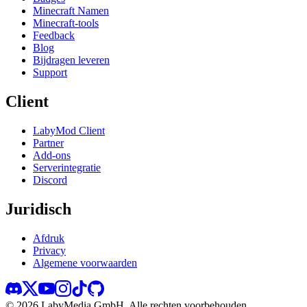
Minecraft Namen
Minecraft-tools
Feedback
Blog
Bijdragen leveren
Support
Client
LabyMod Client
Partner
Add-ons
Serverintegratie
Discord
Juridisch
Afdruk
Privacy
Algemene voorwaarden
©
2026
LabyMedia GmbH.
Alle rechten voorbehouden.