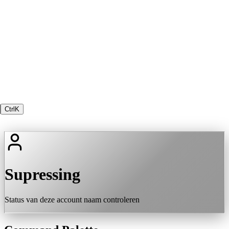
Ctrl
K
Supressing
Status van deze account naam controleren