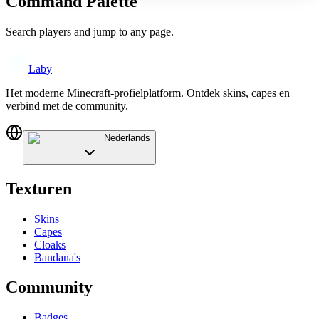
Command Palette
Search players and jump to any page.
Laby
Het moderne Minecraft-profielplatform. Ontdek skins, capes en
verbind met de community.
Nederlands
Texturen
Skins
Capes
Cloaks
Bandana's
Community
Badges