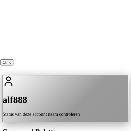
Ctrl
K
alf888
Status van deze account naam controleren