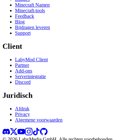
Minecraft Namen
Minecraft-tools
Feedback
Blog
Bijdragen leveren
Support
Client
LabyMod Client
Partner
Add-ons
Serverintegratie
Discord
Juridisch
Afdruk
Privacy
Algemene voorwaarden
©
2026
LabyMedia GmbH.
Alle rechten voorbehouden.