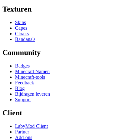
Texturen
Skins
Capes
Cloaks
Bandana's
Community
Badges
Minecraft Namen
Minecraft-tools
Feedback
Blog
Bijdragen leveren
Support
Client
LabyMod Client
Partner
Add-ons