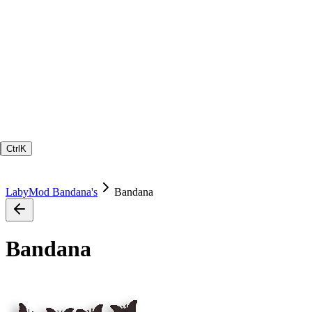
Ctrl
K
LabyMod Bandana's
Bandana
Bandana