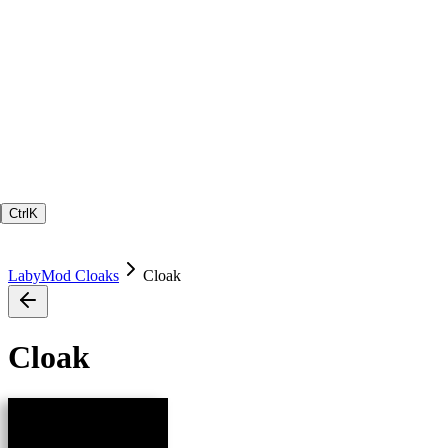
Ctrl
K
LabyMod Cloaks
Cloak
Cloak