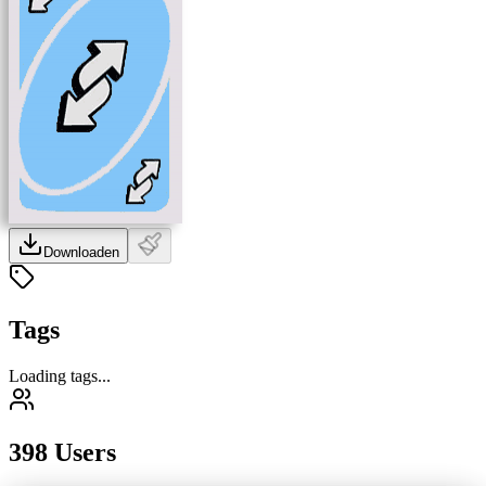
Downloaden
Tags
Loading tags...
398 Users