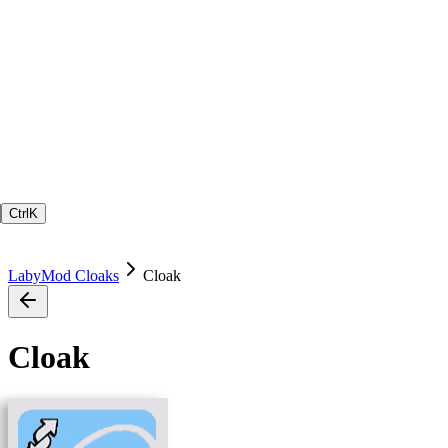
Ctrl
K
LabyMod Cloaks
Cloak
Cloak