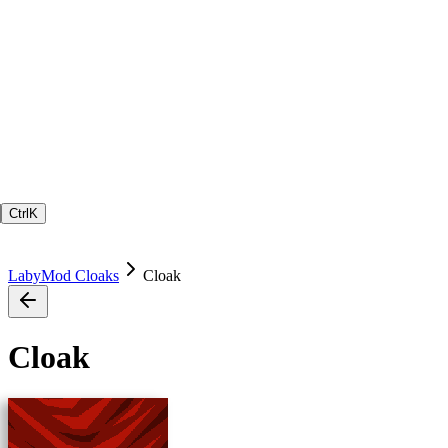
Ctrl
K
LabyMod Cloaks
Cloak
Cloak