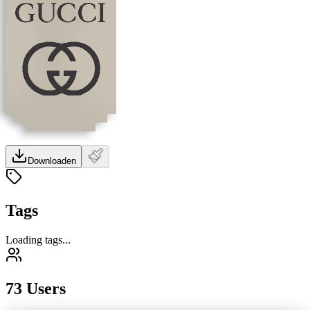
Downloaden
Tags
Loading tags...
73 Users