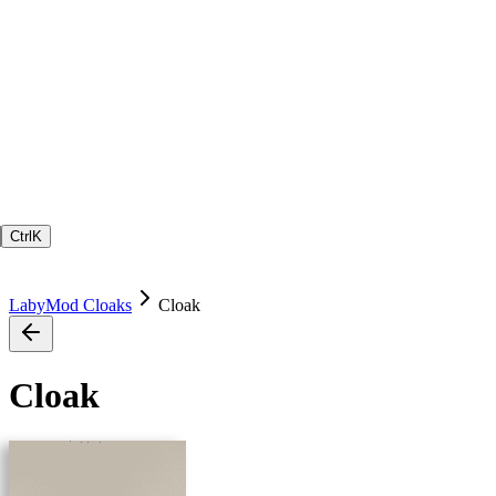
Ctrl
K
LabyMod Cloaks
Cloak
Cloak