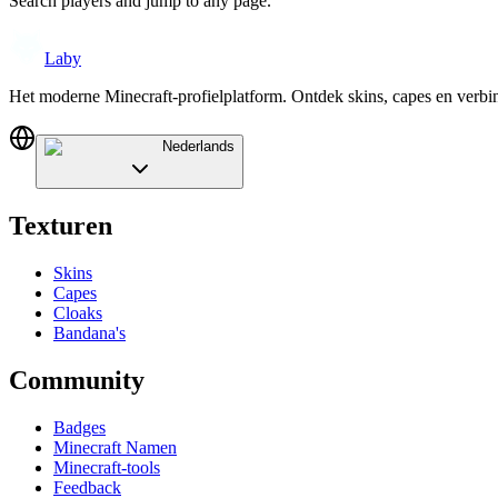
Search players and jump to any page.
Laby
Het moderne Minecraft-profielplatform. Ontdek skins, capes en verb
Nederlands
Texturen
Skins
Capes
Cloaks
Bandana's
Community
Badges
Minecraft Namen
Minecraft-tools
Feedback