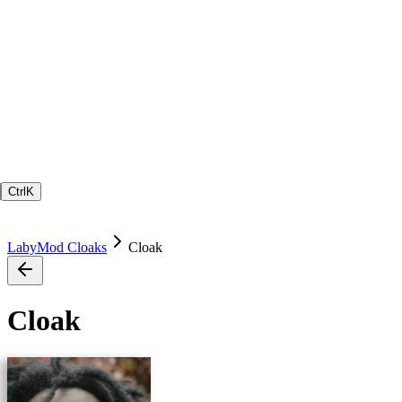
Ctrl
K
LabyMod Cloaks
Cloak
Cloak