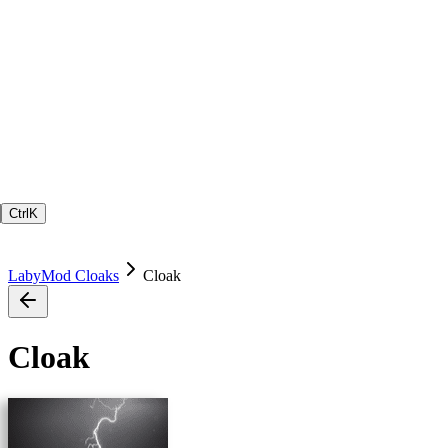
Ctrl
K
LabyMod Cloaks
Cloak
Cloak