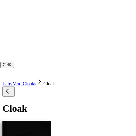
Ctrl
K
LabyMod Cloaks
Cloak
Cloak