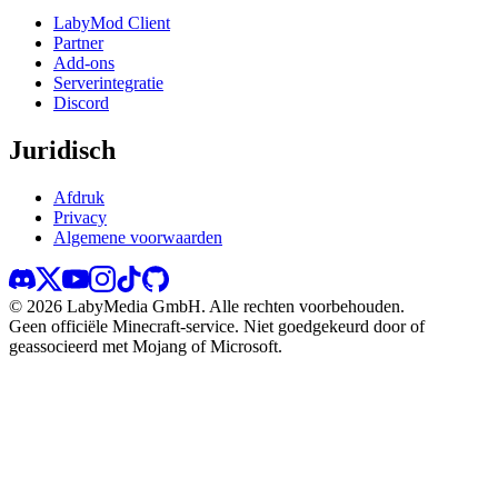
LabyMod Client
Partner
Add-ons
Serverintegratie
Discord
Juridisch
Afdruk
Privacy
Algemene voorwaarden
©
2026
LabyMedia GmbH.
Alle rechten voorbehouden.
Geen officiële Minecraft-service. Niet goedgekeurd door of
geassocieerd met Mojang of Microsoft.