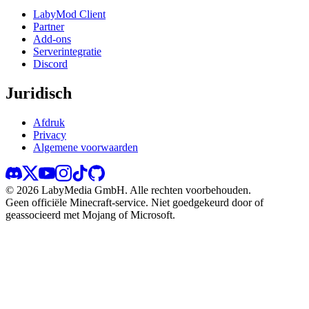
LabyMod Client
Partner
Add-ons
Serverintegratie
Discord
Juridisch
Afdruk
Privacy
Algemene voorwaarden
©
2026
LabyMedia GmbH.
Alle rechten voorbehouden.
Geen officiële Minecraft-service. Niet goedgekeurd door of
geassocieerd met Mojang of Microsoft.