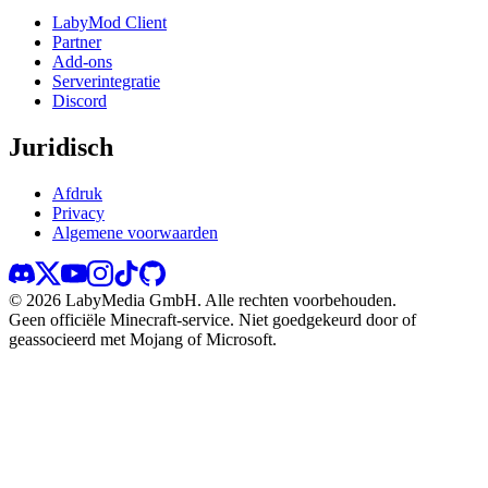
LabyMod Client
Partner
Add-ons
Serverintegratie
Discord
Juridisch
Afdruk
Privacy
Algemene voorwaarden
©
2026
LabyMedia GmbH.
Alle rechten voorbehouden.
Geen officiële Minecraft-service. Niet goedgekeurd door of
geassocieerd met Mojang of Microsoft.