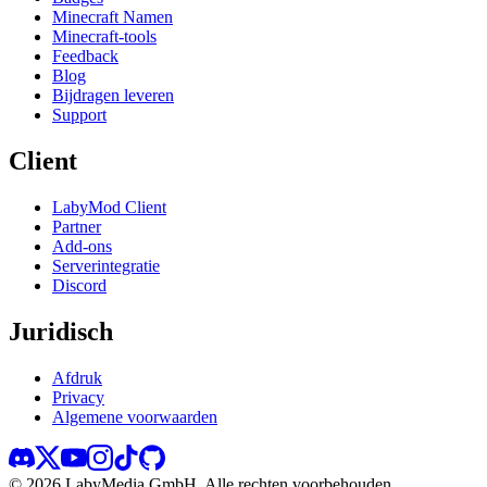
Minecraft Namen
Minecraft-tools
Feedback
Blog
Bijdragen leveren
Support
Client
LabyMod Client
Partner
Add-ons
Serverintegratie
Discord
Juridisch
Afdruk
Privacy
Algemene voorwaarden
©
2026
LabyMedia GmbH.
Alle rechten voorbehouden.