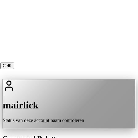
Ctrl
K
mairlick
Status van deze account naam controleren