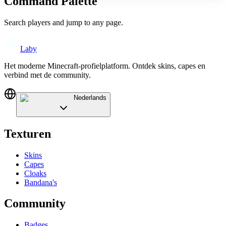
Command Palette
Search players and jump to any page.
Laby
Het moderne Minecraft-profielplatform. Ontdek skins, capes en
verbind met de community.
Nederlands
Texturen
Skins
Capes
Cloaks
Bandana's
Community
Badges