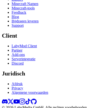
Minecraft Namen
Minecraft-tools
Feedback
Blog
Bijdragen leveren
Support
Client
LabyMod Client
Partner
Add-ons
Serverintegratie
Discord
Juridisch
Afdruk
Privacy
Algemene voorwaarden
©
2026
LabyMedia GmbH.
Alle rechten voorbehouden.