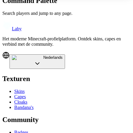
Command Palette
Search players and jump to any page.
Laby
Het moderne Minecraft-profielplatform. Ontdek skins, capes en
verbind met de community.
Nederlands
Texturen
Skins
Capes
Cloaks
Bandana's
Community
Badges