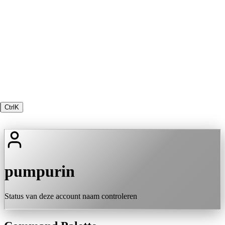
Ctrl
K
pumpurin
Status van deze account naam controleren