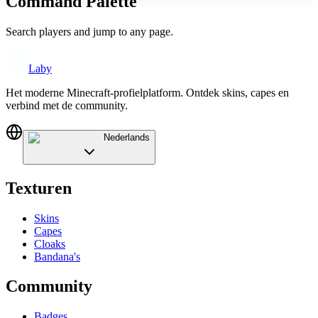
Command Palette
Search players and jump to any page.
Laby
Het moderne Minecraft-profielplatform. Ontdek skins, capes en
verbind met de community.
Nederlands
Texturen
Skins
Capes
Cloaks
Bandana's
Community
Badges