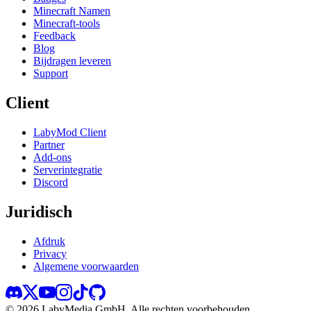
Minecraft Namen
Minecraft-tools
Feedback
Blog
Bijdragen leveren
Support
Client
LabyMod Client
Partner
Add-ons
Serverintegratie
Discord
Juridisch
Afdruk
Privacy
Algemene voorwaarden
©
2026
LabyMedia GmbH.
Alle rechten voorbehouden.