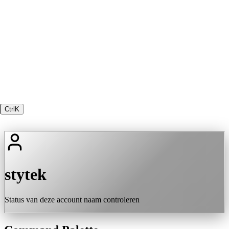
Ctrl
K
stytek
Status van deze account naam controleren