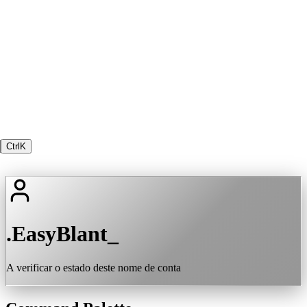
Ctrl
K
.EasyBlant_
A verificar o estado deste nome de conta