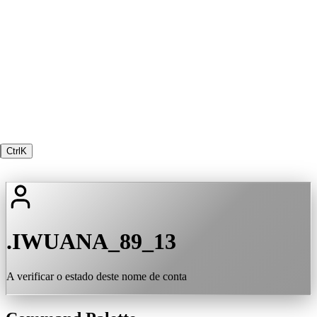
Ctrl
K
.IWUANA_89_13
A verificar o estado deste nome de conta