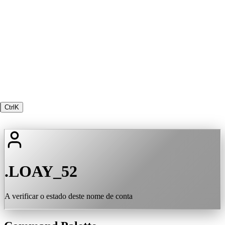
Ctrl
K
.LOAY_52
A verificar o estado deste nome de conta