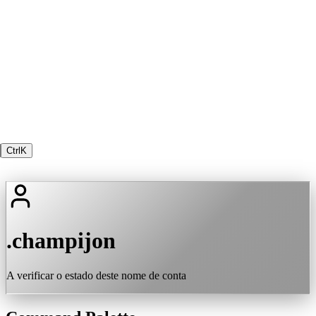
Ctrl
K
.champijon
A verificar o estado deste nome de conta