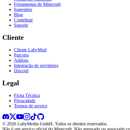
Ferramentas de Minecraft
Sugestões
Blog
Contribuir
Suporte
Cliente
Cliente LabyMod
Parceiro
Addons
Integração de servidores
Discord
Legal
Ficha Técnica
Privacidade
Termos de serviço
©
2026
LabyMedia GmbH.
Todos os direitos reservados.
Não é um serviço oficial do Minecraft. Não aprovado ou associado c