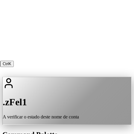
Ctrl
K
.zFel1
A verificar o estado deste nome de conta