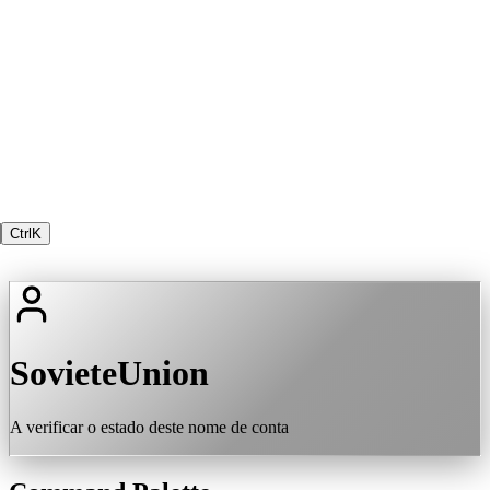
Ctrl
K
SovieteUnion
A verificar o estado deste nome de conta