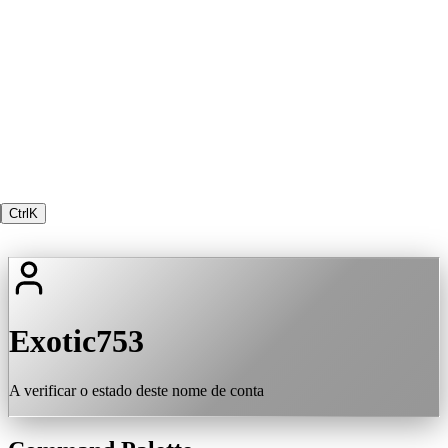
Ctrl
K
Exotic753
A verificar o estado deste nome de conta