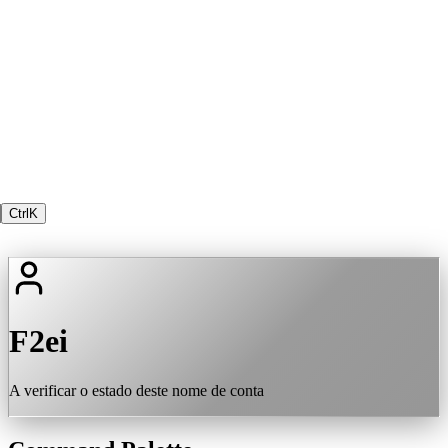
Ctrl
K
F2ei
A verificar o estado deste nome de conta