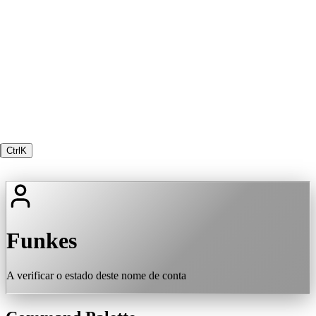
Ctrl
K
Funkes
A verificar o estado deste nome de conta