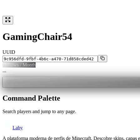
GamingChair54
UUID
0
Views / Month
...
Command Palette
Search players and jump to any page.
Laby
A plataforma moderna de perfis de Minecraft. Descobre skins, capas 