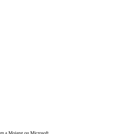
om a Mojang ou Microsoft.