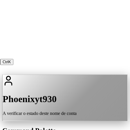
Ctrl
K
Phoenixyt930
A verificar o estado deste nome de conta