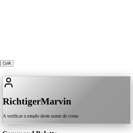
Ctrl
K
RichtigerMarvin
A verificar o estado deste nome de conta