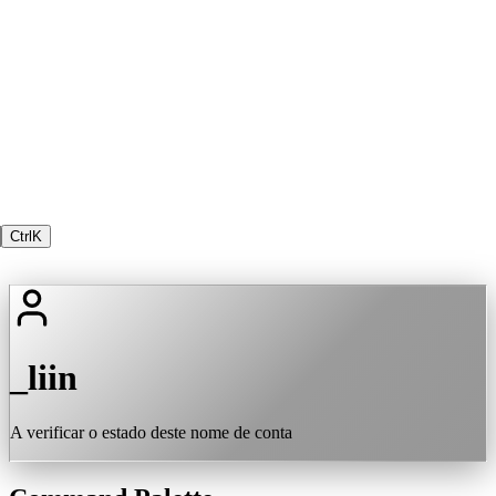
Ctrl
K
_liin
A verificar o estado deste nome de conta