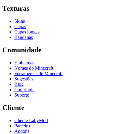
Texturas
Skins
Capas
Capas longas
Bandanas
Comunidade
Emblemas
Nomes do Minecraft
Ferramentas de Minecraft
Sugestões
Blog
Contribuir
Suporte
Cliente
Cliente LabyMod
Parceiro
Addons